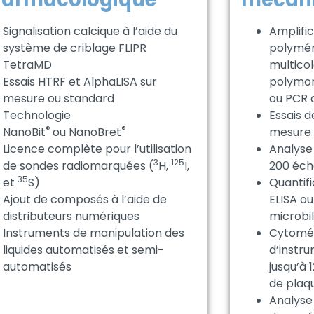
Signalisation calcique à l’aide du
Amplifi
système de criblage FLIPR
polymér
TetraMD
multico
Essais HTRF et AlphaLISA sur
polymor
mesure ou standard
ou PCR 
Technologie
Essais 
®
®
NanoBit
ou NanoBret
mesure 
Licence complète pour l’utilisation
Analyse
3
125
de sondes radiomarquées (
H,
I,
200 écha
35
et
S)
Quantifi
Ajout de composés à l’aide de
ELISA ou
distributeurs numériques
microbil
Instruments de manipulation des
Cytométr
liquides automatisés et semi-
d’instru
automatisés
jusqu’à 
de plaqu
Analyse 