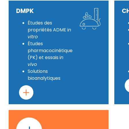
DMPK
CH
Études des
propriétés ADME i
n
vitro
Études
pharmacocinétique
(PK) et essais i
n
vivo
Solutions
bioanalytiques