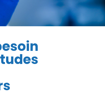
besoin
 études
rs