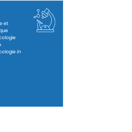
e et
ique
ologie
e
cologie
in