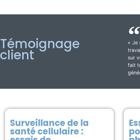
Témoignage
« Je 
client
trav
sur 
fait 
géné
Surveillance de la
Es
santé cellulaire :
po
essais de
ph