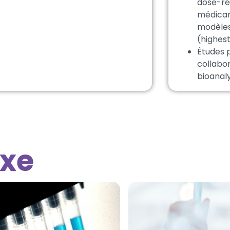
dose-ré
médicam
modèles
(highest
Études 
collabo
bioanal
xe