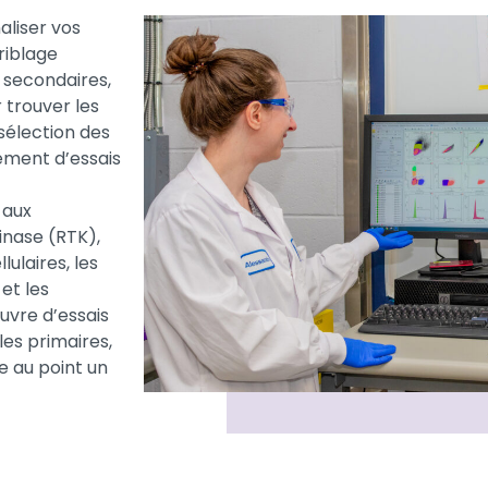
aliser vos
riblage
 secondaires,
 trouver les
élection des
ement d’essais
 aux
inase (RTK),
ulaires, les
et les
uvre d’essais
les primaires,
e au point un