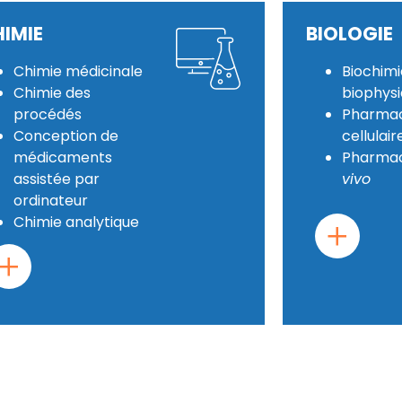
IMIE
BIOLOGIE
Chimie médicinale
Biochimi
Chimie des
biophys
procédés
Pharmac
Conception de
cellulair
médicaments
Pharma
assistée par
vivo
ordinateur
Chimie analytique