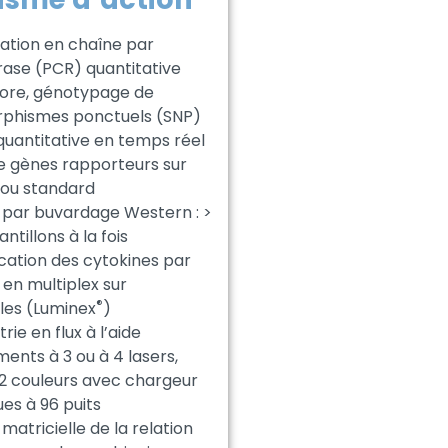
cation en chaîne par
ase (PCR) quantitative
lore, génotypage de
phismes ponctuels (SNP)
quantitative en temps réel
de gènes rapporteurs sur
ou standard
 par buvardage Western : >
ntillons à la fois
cation des cytokines par
 en multiplex sur
®
les (Luminex
)
ie en flux à l’aide
ments à 3 ou à 4 lasers,
12 couleurs avec chargeur
es à 96 puits
matricielle de la relation