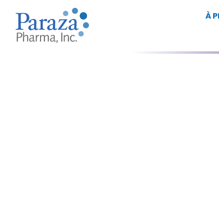
À 
publicati