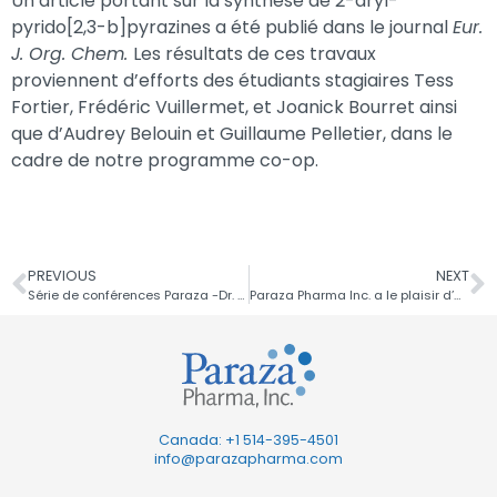
Un article portant sur la synthèse de 2-aryl-
pyrido[2,3-b]pyrazines a été publié dans le journal
Eur.
J. Org. Chem.
Les résultats de ces travaux
proviennent d’efforts des étudiants stagiaires Tess
Fortier, Frédéric Vuillermet, et Joanick Bourret ainsi
que d’Audrey Belouin et Guillaume Pelletier, dans le
cadre de notre programme co-op.
PREVIOUS
NEXT
Série de conférences Paraza -Dr. Richmond Sarpong de l’Université de Californie Berkeley
Paraza Pharma Inc. a le plaisir d’annoncer une publication conjointe dans le
Canada: +1
514-395-4501
info@parazapharma.com