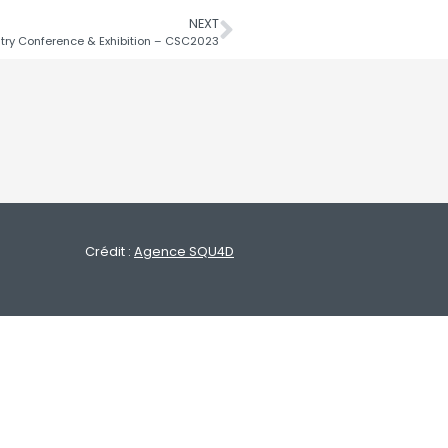
NEXT
ry Conference & Exhibition – CSC2023
Crédit :
Agence SQU4D